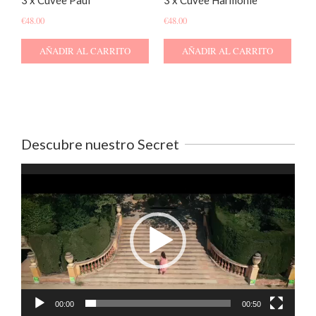
€
48.00
€
48.00
AÑADIR AL CARRITO
AÑADIR AL CARRITO
Descubre nuestro Secret
Reproductor
de
vídeo
00:00
00:50