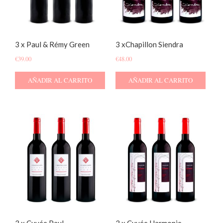
3 x Paul & Rémy Green
3 xChapillon Siendra
€
39.00
€
48.00
AÑADIR AL CARRITO
AÑADIR AL CARRITO
3 x Cuvée Paul
3 x Cuvée Harmonie